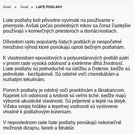
Úvod
Úvod
LIATE PODLAHY
Liate podlahy boli pôvodne vyvinuté na používanie v
priemysle. Avšak počas posledných rokov sa čoraz častejšie
používajú v komerčných priestoroch a domácnostiach.
Dôvodom rastu popularity liatych podlách je nespočetné
množstvo výhod ktoré ponúkajú oproti bežným podlahám.
K vlastnostiam epoxidových a polyuretánových podláh patrí
v prvom rade vysoká odolnosť a extrémne dlhá životnosť.
Liate podlahy sú jednoduché na údržbu a čistenie, keďže sú
jednoliate - bezšpárové. Sú odolné voči chemikáliám a
rozliatým tekutinám.
Porvrch podlahy je odolný voči prasklinám a škrabancom.
Napriek ich odolnosti a tvrdosti sú veľmi tiché, keďže majú
výborné akustické vlastnosti. Sú príjemné a teplé na dotyk.
Vďaka svojej hrúbke a tepelnej vodivosti sú vyslovene
vhodné k podlahovým kúreniam.
V neposlednom rade liate podlahy ponúkajú nekonečné
možnosti dizajnu, farieb a štruktúr.